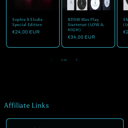
Sophie X Elodie
BDSM Wax Play
SM
Special Edition
Starterset (LOW &
(
HIGH)
Normaler
€24,00 EUR
N
€
Normaler
€34,00 EUR
Preis
Pr
Preis
von
1
/
14
Affiliate Links