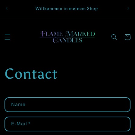
Direkt
Abon
zum
Willkommen in meinem Shop
Inhalt
Warenko
Contact
K
Name
o
n
E-Mail
*
t