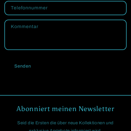
a
Telefonnummer
k
t
Kommentar
f
o
r
m
u
Senden
l
a
r
Abonniert meinen Newsletter
Seid die Ersten die über neue Kollektionen und
exklusive Angebote informiert wird.